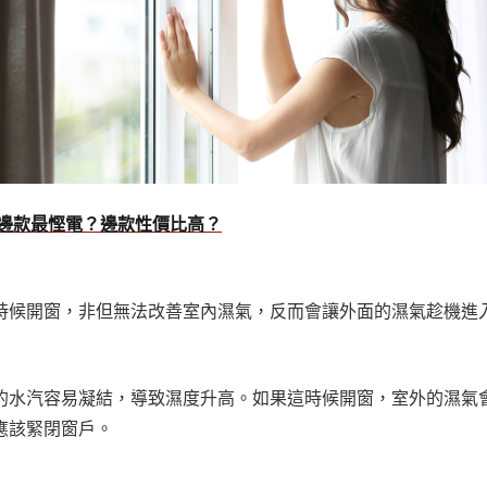
？邊款最慳電？邊款性價比高？
時候開窗，非但無法改善室內濕氣，反而會讓外面的濕氣趁機進
的水汽容易凝結，導致濕度升高。如果這時候開窗，室外的濕氣
應該緊閉窗戶。