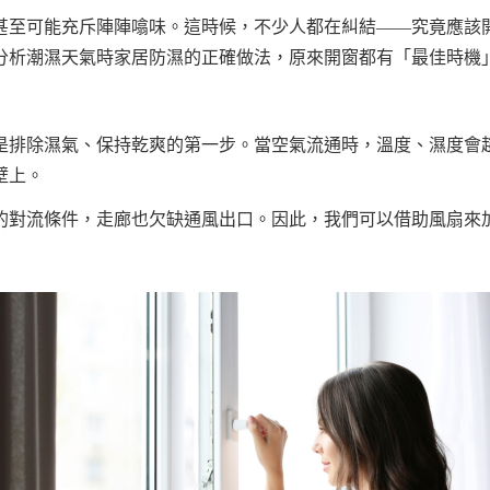
甚至可能充斥陣陣噏味。這時候，不少人都在糾結——究竟應該
分析潮濕天氣時家居防濕的正確做法，原來開窗都有「最佳時機
是排除濕氣、保持乾爽的第一步。當空氣流通時，溫度、濕度會
壁上。
的對流條件，走廊也欠缺通風出口。因此，我們可以借助風扇來