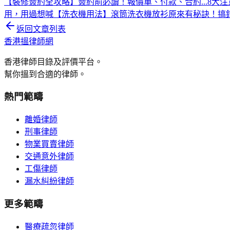
【裝修簽約全攻略】簽約前必讀！報價單、付款、合約...8大注
用，用過想喊
【洗衣機用法】滾筒洗衣機放衫原來有秘訣！搞
返回文章列表
香港搵律師網
香港律師目錄及評價平台。
幫你搵到合適的律師。
熱門範疇
離婚律師
刑事律師
物業買賣律師
交通意外律師
工傷律師
漏水糾紛律師
更多範疇
醫療疏忽律師