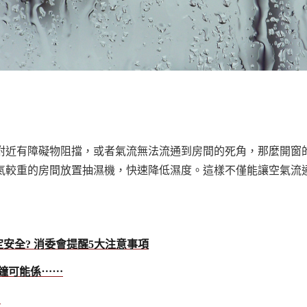
附近有障礙物阻擋，或者氣流無法流通到房間的死角，那麼開窗
氣較重的房間放置抽濕機，快速降低濕度。這樣不僅能讓空氣流
安全? 消委會提醒5大注意事項
鐘可能係⋯⋯
！