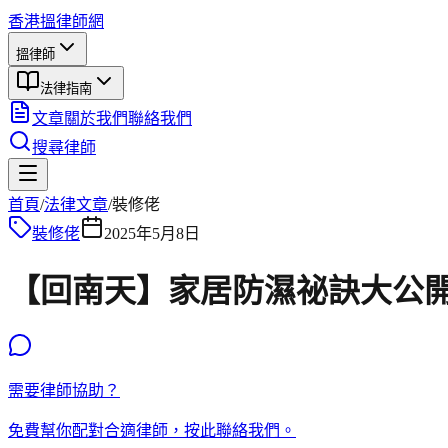
香港搵律師網
搵律師
法律指南
文章
關於我們
聯絡我們
搜尋律師
首頁
/
法律文章
/
裝修佬
裝修佬
2025年5月8日
【回南天】家居防濕祕訣大公開
需要律師協助？
免費幫你配對合適律師，按此聯絡我們。