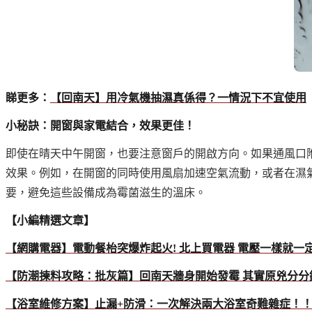
睇更多：
【回南天】用冷氣機抽濕真係得？一情況下不宜使用
小秘訣：開窗與家電結合，效果更佳！
即使在晴天中午開窗，也要注意窗戶的開啟方向。如果通風口
效果。例如，在開窗的同時使用風扇加速空氣流動，或者在濕
要，避免這些設備成為霉菌滋生的溫床。
【小編精選文章】
【網購電器】電動餐枱突爆炸起火! 北上買電器 電壓一樣就一定
【防潮揀料攻略：批灰篇】回南天牆身開始發霉 其實原兇分分
【浴室維修方案】止漏+防滑：一次解決兩大浴室奇難雜症！