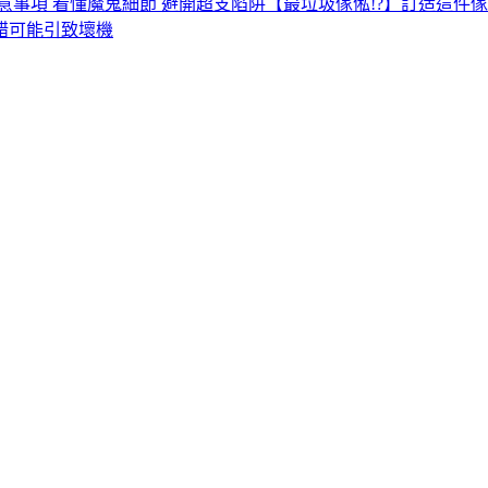
意事項 看懂魔鬼細節 避開超支陷阱
【最垃圾傢俬!?】訂造這件傢
錯可能引致壞機