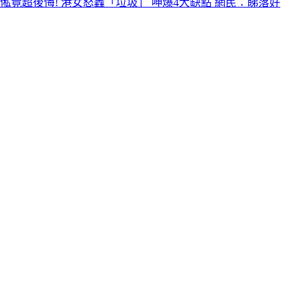
俬竟超後悔! 港女怒轟「垃圾」 呻爆4大缺點 網民：睇落好