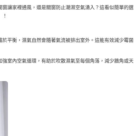
開窗讓家裡通風，還是關窗防止潮濕空氣湧入？這看似簡單的選
」！
趨於平衡，濕氣自然會隨著氣流被排出室外。這能有效減少霉菌
加強室內空氣循環，有助於吹散濕氣至每個角落，減少牆角或天