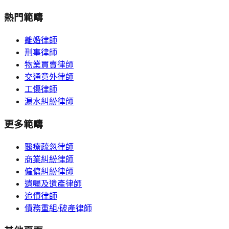
熱門範疇
離婚律師
刑事律師
物業買賣律師
交通意外律師
工傷律師
漏水糾紛律師
更多範疇
醫療疏忽律師
商業糾紛律師
僱傭糾紛律師
遺囑及遺產律師
追債律師
債務重組/破產律師