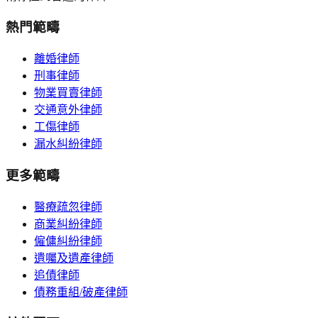
熱門範疇
離婚律師
刑事律師
物業買賣律師
交通意外律師
工傷律師
漏水糾紛律師
更多範疇
醫療疏忽律師
商業糾紛律師
僱傭糾紛律師
遺囑及遺產律師
追債律師
債務重組/破產律師