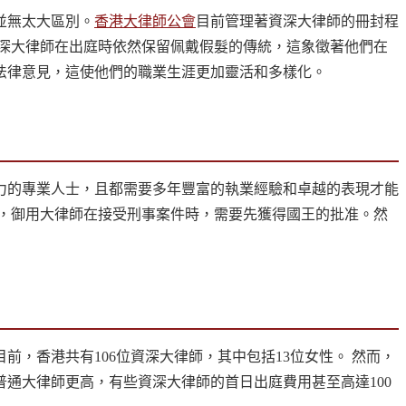
並無太大區別。
香港大律師公會
目前管理著資深大律師的冊封程
深大律師在出庭時依然保留佩戴假髮的傳統，這象徵著他們在
法律意見，這使他們的職業生涯更加靈活和多樣化。
力的專業人士，且都需要多年豐富的執業經驗和卓越的表現才能
國，御用大律師在接受刑事案件時，需要先獲得國王的批准。然
前，香港共有106位資深大律師，其中包括13位女性。 然而，
通大律師更高，有些資深大律師的首日出庭費用甚至高達100