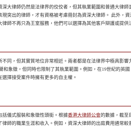
資深大律師仍然是法律界的佼佼者，但其執業範圍和普通大律師
表現突出的律師，才有資格被考慮冊封為資深大律師。 此外，資
大律師不再只為王室服務，他們可以選擇為其他客戶辯護或提供
所不同，但其實質地位非常相近。兩者都是在法律界中極具影響
譽和象徵，但同時也限制了其執業範圍。例如，在19世紀的英
在選擇接受案件時擁有更多的自主權。
包括儀式服裝和象徵性頭銜。根據
香港大律師公會
的數據，截至目
律師的職業生涯和收入。例如，資深大律師的出庭費用通常較普