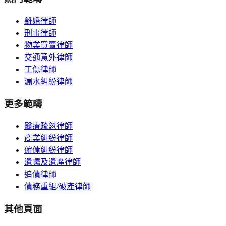
離婚律師
刑事律師
物業買賣律師
交通意外律師
工傷律師
漏水糾紛律師
更多範疇
醫療疏忽律師
商業糾紛律師
僱傭糾紛律師
遺囑及遺產律師
追債律師
債務重組/破產律師
其他頁面