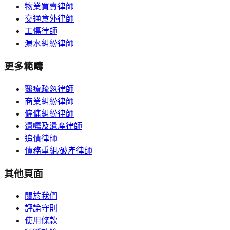
物業買賣律師
交通意外律師
工傷律師
漏水糾紛律師
更多範疇
醫療疏忽律師
商業糾紛律師
僱傭糾紛律師
遺囑及遺產律師
追債律師
債務重組/破產律師
其他頁面
關於我們
評論守則
使用條款