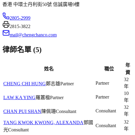
香港 中環士丹利街50號 信誠廣場9樓
2805-2999
2815-3822
mail@chengchanco.com
律師名單 (
5
)
年
姓名
職位
資
32
Partner
CHENG CHI HUNG
鄭志雄
Partner
年
10
Partner
LAW KA YING
羅䕒楹
Partner
年
32
Consultant
CHAN PUI SHAN
陳佩珊
Consultant
年
32
TANG KWOK KWONG, ALEXANDA
鄧國
Consultant
年
光
Consultant