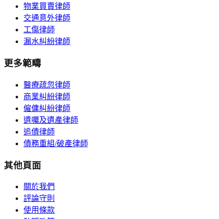
物業買賣律師
交通意外律師
工傷律師
漏水糾紛律師
更多範疇
醫療疏忽律師
商業糾紛律師
僱傭糾紛律師
遺囑及遺產律師
追債律師
債務重組/破產律師
其他頁面
關於我們
評論守則
使用條款