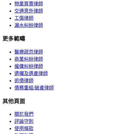
物業買賣律師
交通意外律師
工傷律師
漏水糾紛律師
更多範疇
醫療疏忽律師
商業糾紛律師
僱傭糾紛律師
遺囑及遺產律師
追債律師
債務重組/破產律師
其他頁面
關於我們
評論守則
使用條款