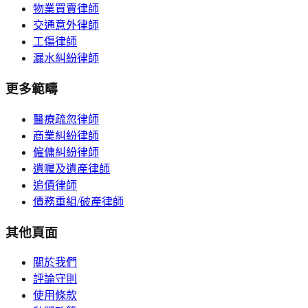
物業買賣律師
交通意外律師
工傷律師
漏水糾紛律師
更多範疇
醫療疏忽律師
商業糾紛律師
僱傭糾紛律師
遺囑及遺產律師
追債律師
債務重組/破產律師
其他頁面
關於我們
評論守則
使用條款