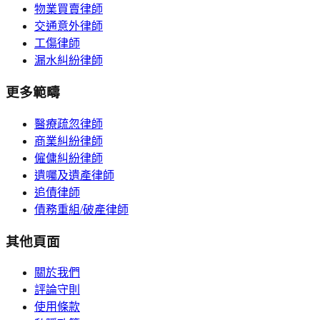
物業買賣律師
交通意外律師
工傷律師
漏水糾紛律師
更多範疇
醫療疏忽律師
商業糾紛律師
僱傭糾紛律師
遺囑及遺產律師
追債律師
債務重組/破產律師
其他頁面
關於我們
評論守則
使用條款