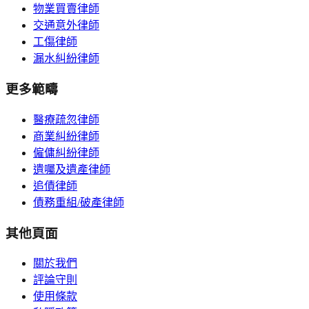
物業買賣律師
交通意外律師
工傷律師
漏水糾紛律師
更多範疇
醫療疏忽律師
商業糾紛律師
僱傭糾紛律師
遺囑及遺產律師
追債律師
債務重組/破產律師
其他頁面
關於我們
評論守則
使用條款