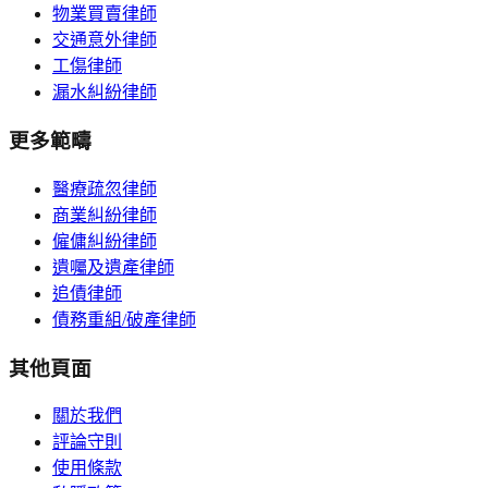
物業買賣律師
交通意外律師
工傷律師
漏水糾紛律師
更多範疇
醫療疏忽律師
商業糾紛律師
僱傭糾紛律師
遺囑及遺產律師
追債律師
債務重組/破產律師
其他頁面
關於我們
評論守則
使用條款