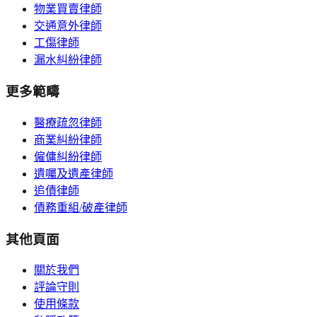
物業買賣律師
交通意外律師
工傷律師
漏水糾紛律師
更多範疇
醫療疏忽律師
商業糾紛律師
僱傭糾紛律師
遺囑及遺產律師
追債律師
債務重組/破產律師
其他頁面
關於我們
評論守則
使用條款