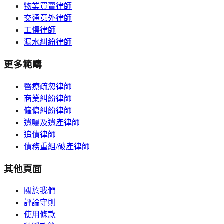
物業買賣律師
交通意外律師
工傷律師
漏水糾紛律師
更多範疇
醫療疏忽律師
商業糾紛律師
僱傭糾紛律師
遺囑及遺產律師
追債律師
債務重組/破產律師
其他頁面
關於我們
評論守則
使用條款