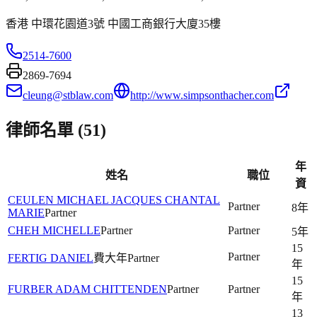
香港 中環花園道3號 中國工商銀行大廈35樓
2514-7600
2869-7694
cleung@stblaw.com
http://www.simpsonthacher.com
律師名單 (
51
)
年
姓名
職位
資
CEULEN MICHAEL JACQUES CHANTAL
Partner
8年
MARIE
Partner
CHEH MICHELLE
Partner
Partner
5年
15
Partner
FERTIG DANIEL
費大年
Partner
年
15
FURBER ADAM CHITTENDEN
Partner
Partner
年
13