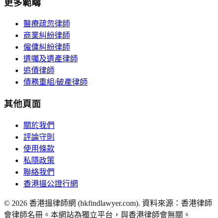
更多範疇
醫療疏忽律師
商業糾紛律師
僱傭糾紛律師
遺囑及遺產律師
追債律師
債務重組/破產律師
其他頁面
關於我們
評論守則
使用條款
私隱政策
聯絡我們
香港搵公證行網
©
2026
香港搵律師網 (hkfindlawyer.com). 資料來源：香港律師
會律師名冊。本網站為獨立平台，與香港律師會無關。