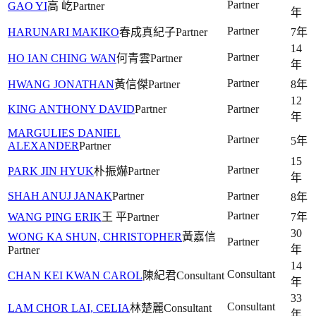
Partner
GAO YI
高 屹
Partner
年
Partner
HARUNARI MAKIKO
春成真紀子
Partner
7年
14
Partner
HO IAN CHING WAN
何青雲
Partner
年
Partner
HWANG JONATHAN
黃信傑
Partner
8年
12
KING ANTHONY DAVID
Partner
Partner
年
MARGULIES DANIEL
Partner
5年
ALEXANDER
Partner
15
Partner
PARK JIN HYUK
朴振爀
Partner
年
SHAH ANUJ JANAK
Partner
Partner
8年
Partner
WANG PING ERIK
王 平
Partner
7年
30
WONG KA SHUN, CHRISTOPHER
黃嘉信
Partner
年
Partner
14
Consultant
CHAN KEI KWAN CAROL
陳紀君
Consultant
年
33
Consultant
LAM CHOR LAI, CELIA
林楚麗
Consultant
年