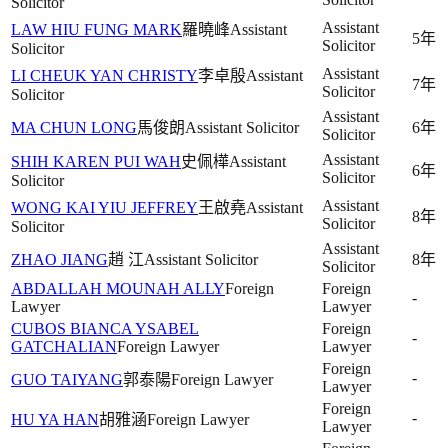
Solicitor
Assistant
LAW HIU FUNG MARK
羅曉峰
Assistant
5年
Solicitor
Solicitor
Assistant
LI CHEUK YAN CHRISTY
李卓殷
Assistant
7年
Solicitor
Solicitor
Assistant
MA CHUN LONG
馬俊朗
Assistant Solicitor
6年
Solicitor
Assistant
SHIH KAREN PUI WAH
史佩樺
Assistant
6年
Solicitor
Solicitor
Assistant
WONG KAI YIU JEFFREY
王啟堯
Assistant
8年
Solicitor
Solicitor
Assistant
ZHAO JIANG
趙 江
Assistant Solicitor
8年
Solicitor
ABDALLAH MOUNAH ALLY
Foreign
Foreign
-
Lawyer
Lawyer
CUBOS BIANCA YSABEL
Foreign
-
GATCHALIAN
Foreign Lawyer
Lawyer
Foreign
-
GUO TAIYANG
郭泰陽
Foreign Lawyer
Lawyer
Foreign
-
HU YA HAN
胡雅涵
Foreign Lawyer
Lawyer