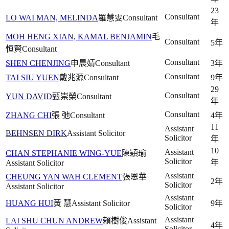
23
Consultant
LO WAI MAN, MELINDA
羅慧雯
Consultant
年
MOH HENG XIAN, KAMAL BENJAMIN
毛
Consultant
5年
恒賢
Consultant
Consultant
SHEN CHENJING
申晨婧
Consultant
3年
Consultant
TAI SIU YUEN
戴兆源
Consultant
9年
29
Consultant
YUN DAVID
甄崇榮
Consultant
年
Consultant
ZHANG CHI
張 弛
Consultant
4年
11
Assistant
BEHNSEN DIRK
Assistant Solicitor
Solicitor
年
10
Assistant
CHAN STEPHANIE WING-YUE
陳穎瑜
Solicitor
年
Assistant Solicitor
Assistant
CHEUNG YAN WAH CLEMENT
張恩華
2年
Solicitor
Assistant Solicitor
Assistant
HUANG HUI
黃 慧
Assistant Solicitor
9年
Solicitor
Assistant
LAI SHU CHUN ANDREW
賴樹俊
Assistant
4年
Solicitor