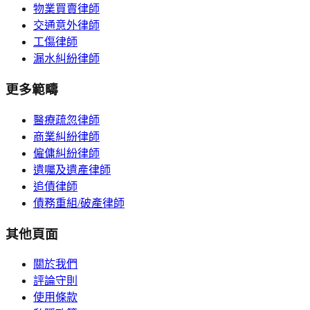
物業買賣律師
交通意外律師
工傷律師
漏水糾紛律師
更多範疇
醫療疏忽律師
商業糾紛律師
僱傭糾紛律師
遺囑及遺產律師
追債律師
債務重組/破產律師
其他頁面
關於我們
評論守則
使用條款