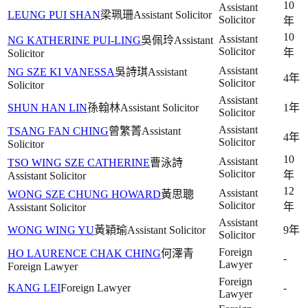
10
Assistant
LEUNG PUI SHAN
梁珮珊
Assistant Solicitor
Solicitor
年
10
Assistant
NG KATHERINE PUI-LING
吳佩玲
Assistant
Solicitor
年
Solicitor
Assistant
NG SZE KI VANESSA
吳詩琪
Assistant
4年
Solicitor
Solicitor
Assistant
SHUN HAN LIN
孫翰林
Assistant Solicitor
1年
Solicitor
Assistant
TSANG FAN CHING
曾繁菁
Assistant
4年
Solicitor
Solicitor
10
Assistant
TSO WING SZE CATHERINE
曹泳詩
Solicitor
年
Assistant Solicitor
12
Assistant
WONG SZE CHUNG HOWARD
黃思聰
Solicitor
年
Assistant Solicitor
Assistant
WONG WING YU
黃穎瑜
Assistant Solicitor
9年
Solicitor
Foreign
HO LAURENCE CHAK CHING
何澤青
-
Lawyer
Foreign Lawyer
Foreign
KANG LEI
Foreign Lawyer
-
Lawyer