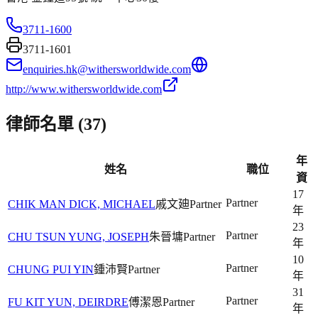
3711-1600
3711-1601
enquiries.hk@withersworldwide.com
http://www.withersworldwide.com
律師名單 (
37
)
年
姓名
職位
資
17
Partner
CHIK MAN DICK, MICHAEL
戚文廸
Partner
年
23
Partner
CHU TSUN YUNG, JOSEPH
朱晉墉
Partner
年
10
Partner
CHUNG PUI YIN
鍾沛賢
Partner
年
31
Partner
FU KIT YUN, DEIRDRE
傅潔恩
Partner
年