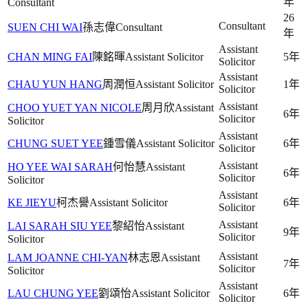
年
Consultant
26
Consultant
SUEN CHI WAI
孫志偉
Consultant
年
Assistant
CHAN MING FAI
陳銘暉
Assistant Solicitor
5年
Solicitor
Assistant
CHAU YUN HANG
周潤恒
Assistant Solicitor
1年
Solicitor
Assistant
CHOO YUET YAN NICOLE
周月欣
Assistant
6年
Solicitor
Solicitor
Assistant
CHUNG SUET YEE
鍾雪儀
Assistant Solicitor
6年
Solicitor
Assistant
HO YEE WAI SARAH
何怡慧
Assistant
6年
Solicitor
Solicitor
Assistant
KE JIEYU
柯杰譽
Assistant Solicitor
6年
Solicitor
Assistant
LAI SARAH SIU YEE
黎紹怡
Assistant
9年
Solicitor
Solicitor
Assistant
LAM JOANNE CHI-YAN
林志恩
Assistant
7年
Solicitor
Solicitor
Assistant
LAU CHUNG YEE
劉頌怡
Assistant Solicitor
6年
Solicitor