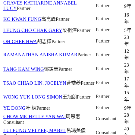
GRAVES KATHARINE ANNABEL
Partner
9年
LUCY
Partner
16
Partner
KO KWAN FUNG
高崑峰
Partner
年
Partner
LEUNG CHO CHAK GARY
梁祖澤
Partner
5年
23
Partner
OH CHEE HWA
胡志樺
Partner
年
12
RAMANATHAN ANISHA KUMAR
Partner
Partner
年
23
Partner
TANG KAM WING
鄧錦榮
Partner
年
17
Partner
TSAO CHIAO LIN, JOCELYN
曹喬菱
Partner
年
15
Partner
WONG YUK LONG SIMON
王旭朗
Partner
年
Partner
YE DONG
叶 棟
Partner
9年
28
CHOW MICHELLE YAN WAI
周恩惠
Consultant
年
Consultant
49
LUI FUNG MEI YEE, MABEL
呂馮美儀
Consultant