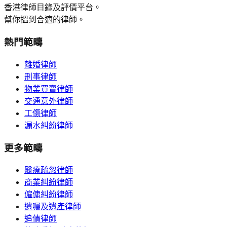
香港律師目錄及評價平台。
幫你搵到合適的律師。
熱門範疇
離婚律師
刑事律師
物業買賣律師
交通意外律師
工傷律師
漏水糾紛律師
更多範疇
醫療疏忽律師
商業糾紛律師
僱傭糾紛律師
遺囑及遺產律師
追債律師