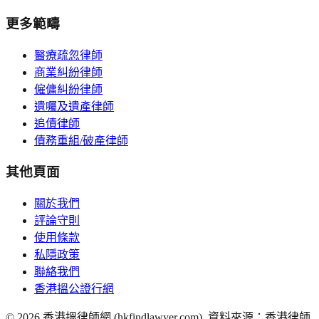
更多範疇
醫療疏忽律師
商業糾紛律師
僱傭糾紛律師
遺囑及遺產律師
追債律師
債務重組/破產律師
其他頁面
關於我們
評論守則
使用條款
私隱政策
聯絡我們
香港搵公證行網
©
2026
香港搵律師網 (hkfindlawyer.com). 資料來源：香港律師