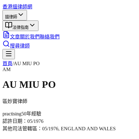
香港搵律師網
搵律師
法律指南
文章
關於我們
聯絡我們
搜尋律師
首頁
/
AU MIU PO
AM
AU MIU PO
區妙寶
律師
practising
50年
經驗
認許日期：
05/1976
其他司法管轄區：
05/1976, ENGLAND AND WALES