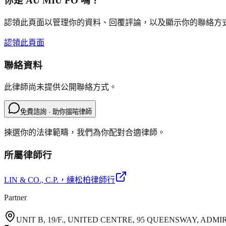
你是
AU MIU PO
嗎？
認領此頁面以管理你的資料、回覆評論，以及顯示你的聯絡方
認領此頁面
聯絡資料
此律師尚未提供公開聯絡方式。
免費諮詢 · 助你搵啱律師
揀選你的法律範疇，我們為你配對合適律師。
所屬律師行
LIN & CO., C.P.
，練松柏律師行
Partner
UNIT B, 19/F., UNITED CENTRE, 95 QUEENSWAY, AD