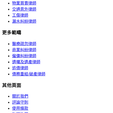
物業買賣律師
交通意外律師
工傷律師
漏水糾紛律師
更多範疇
醫療疏忽律師
商業糾紛律師
僱傭糾紛律師
遺囑及遺產律師
追債律師
債務重組/破產律師
其他頁面
關於我們
評論守則
使用條款