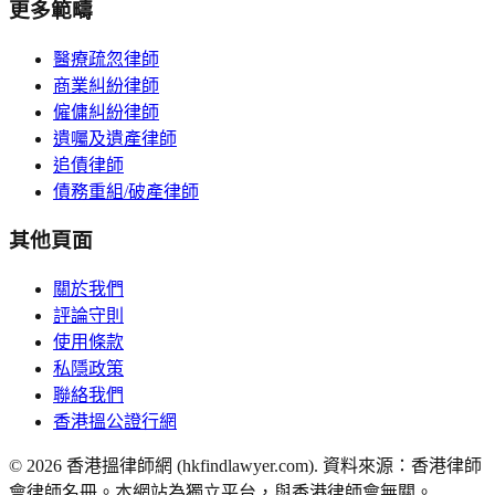
更多範疇
醫療疏忽律師
商業糾紛律師
僱傭糾紛律師
遺囑及遺產律師
追債律師
債務重組/破產律師
其他頁面
關於我們
評論守則
使用條款
私隱政策
聯絡我們
香港搵公證行網
©
2026
香港搵律師網 (hkfindlawyer.com). 資料來源：香港律師
會律師名冊。本網站為獨立平台，與香港律師會無關。