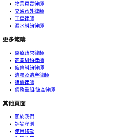
物業買賣律師
交通意外律師
工傷律師
漏水糾紛律師
更多範疇
醫療疏忽律師
商業糾紛律師
僱傭糾紛律師
遺囑及遺產律師
追債律師
債務重組/破產律師
其他頁面
關於我們
評論守則
使用條款