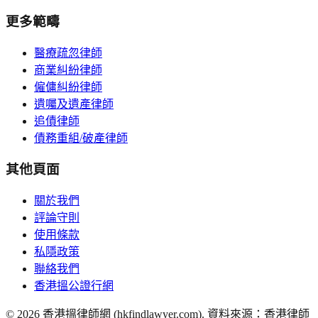
更多範疇
醫療疏忽律師
商業糾紛律師
僱傭糾紛律師
遺囑及遺產律師
追債律師
債務重組/破產律師
其他頁面
關於我們
評論守則
使用條款
私隱政策
聯絡我們
香港搵公證行網
©
2026
香港搵律師網 (hkfindlawyer.com). 資料來源：香港律師