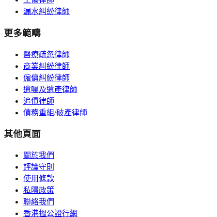
漏水糾紛律師
更多範疇
醫療疏忽律師
商業糾紛律師
僱傭糾紛律師
遺囑及遺產律師
追債律師
債務重組/破產律師
其他頁面
關於我們
評論守則
使用條款
私隱政策
聯絡我們
香港搵公證行網