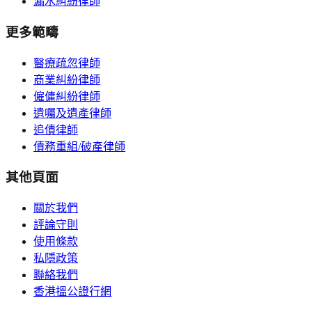
漏水糾紛律師
更多範疇
醫療疏忽律師
商業糾紛律師
僱傭糾紛律師
遺囑及遺產律師
追債律師
債務重組/破產律師
其他頁面
關於我們
評論守則
使用條款
私隱政策
聯絡我們
香港搵公證行網