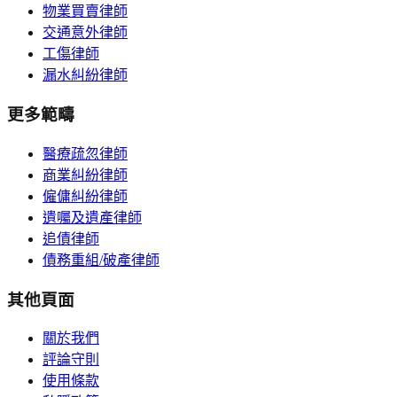
物業買賣律師
交通意外律師
工傷律師
漏水糾紛律師
更多範疇
醫療疏忽律師
商業糾紛律師
僱傭糾紛律師
遺囑及遺產律師
追債律師
債務重組/破產律師
其他頁面
關於我們
評論守則
使用條款