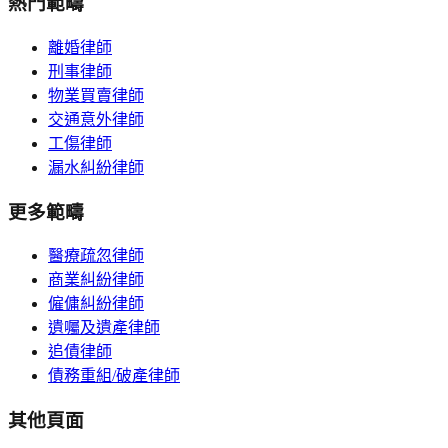
熱門範疇
離婚律師
刑事律師
物業買賣律師
交通意外律師
工傷律師
漏水糾紛律師
更多範疇
醫療疏忽律師
商業糾紛律師
僱傭糾紛律師
遺囑及遺產律師
追債律師
債務重組/破產律師
其他頁面