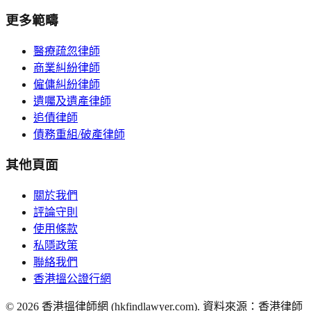
更多範疇
醫療疏忽律師
商業糾紛律師
僱傭糾紛律師
遺囑及遺產律師
追債律師
債務重組/破產律師
其他頁面
關於我們
評論守則
使用條款
私隱政策
聯絡我們
香港搵公證行網
©
2026
香港搵律師網 (hkfindlawyer.com). 資料來源：香港律師