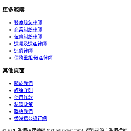
更多範疇
醫療疏忽律師
商業糾紛律師
僱傭糾紛律師
遺囑及遺產律師
追債律師
債務重組/破產律師
其他頁面
關於我們
評論守則
使用條款
私隱政策
聯絡我們
香港搵公證行網
©
2026
香港搵律師網 (hkfindlawyer.com). 資料來源：香港律師