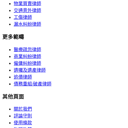
物業買賣律師
交通意外律師
工傷律師
漏水糾紛律師
更多範疇
醫療疏忽律師
商業糾紛律師
僱傭糾紛律師
遺囑及遺產律師
追債律師
債務重組/破產律師
其他頁面
關於我們
評論守則
使用條款