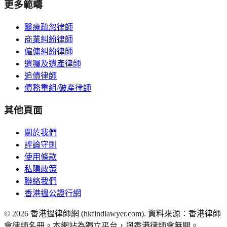
更多範疇
醫療疏忽律師
商業糾紛律師
僱傭糾紛律師
遺囑及遺產律師
追債律師
債務重組/破產律師
其他頁面
關於我們
評論守則
使用條款
私隱政策
聯絡我們
香港搵公證行網
©
2026
香港搵律師網 (hkfindlawyer.com). 資料來源：香港律師
會律師名冊。本網站為獨立平台，與香港律師會無關。