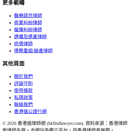
更多範疇
醫療疏忽律師
商業糾紛律師
僱傭糾紛律師
遺囑及遺產律師
追債律師
債務重組/破產律師
其他頁面
關於我們
評論守則
使用條款
私隱政策
聯絡我們
香港搵公證行網
©
2026
香港搵律師網 (hkfindlawyer.com). 資料來源：香港律師
會律師名冊。本網站為獨立平台，與香港律師會無關。