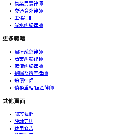
物業買賣律師
交通意外律師
工傷律師
漏水糾紛律師
更多範疇
醫療疏忽律師
商業糾紛律師
僱傭糾紛律師
遺囑及遺產律師
追債律師
債務重組/破產律師
其他頁面
關於我們
評論守則
使用條款