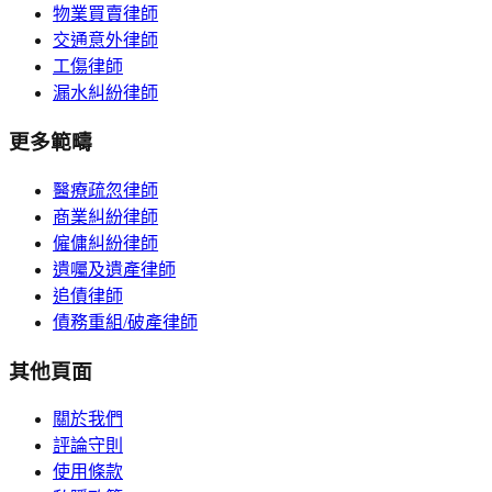
物業買賣律師
交通意外律師
工傷律師
漏水糾紛律師
更多範疇
醫療疏忽律師
商業糾紛律師
僱傭糾紛律師
遺囑及遺產律師
追債律師
債務重組/破產律師
其他頁面
關於我們
評論守則
使用條款