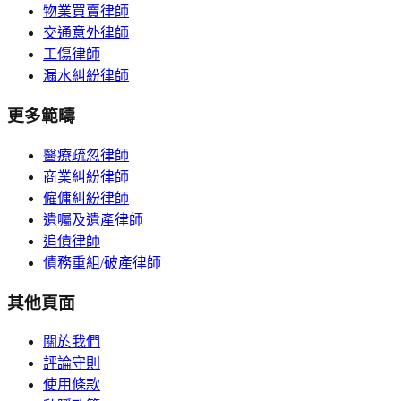
物業買賣律師
交通意外律師
工傷律師
漏水糾紛律師
更多範疇
醫療疏忽律師
商業糾紛律師
僱傭糾紛律師
遺囑及遺產律師
追債律師
債務重組/破產律師
其他頁面
關於我們
評論守則
使用條款