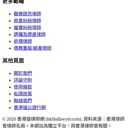
更多範疇
醫療疏忽律師
商業糾紛律師
僱傭糾紛律師
遺囑及遺產律師
追債律師
債務重組/破產律師
其他頁面
關於我們
評論守則
使用條款
私隱政策
聯絡我們
香港搵公證行網
©
2026
香港搵律師網 (hkfindlawyer.com). 資料來源：香港律師
會律師名冊。本網站為獨立平台，與香港律師會無關。