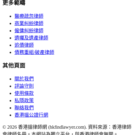
更多範疇
醫療疏忽律師
商業糾紛律師
僱傭糾紛律師
遺囑及遺產律師
追債律師
債務重組/破產律師
其他頁面
關於我們
評論守則
使用條款
私隱政策
聯絡我們
香港搵公證行網
©
2026
香港搵律師網 (hkfindlawyer.com). 資料來源：香港律師
會律師名冊。本網站為獨立平台，與香港律師會無關。