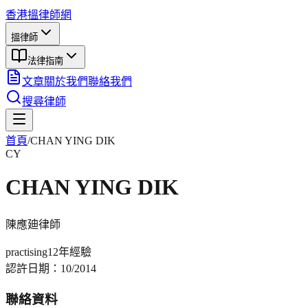
香港搵律師網
搵律師
法律指南
文章
關於我們
聯絡我們
搜尋律師
首頁
/
CHAN YING DIK
CY
CHAN YING DIK
陳應廸
律師
practising
12年
經驗
認許日期：
10/2014
聯絡資料