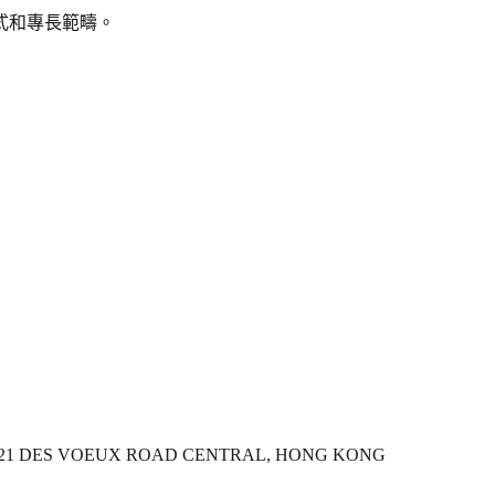
式和專長範疇。
, 121 DES VOEUX ROAD CENTRAL, HONG KONG