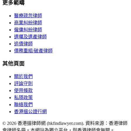
更多範疇
醫療疏忽律師
商業糾紛律師
僱傭糾紛律師
遺囑及遺產律師
追債律師
債務重組/破產律師
其他頁面
關於我們
評論守則
使用條款
私隱政策
聯絡我們
香港搵公證行網
©
2026
香港搵律師網 (hkfindlawyer.com). 資料來源：香港律師
會律師名冊。本網站為獨立平台，與香港律師會無關。