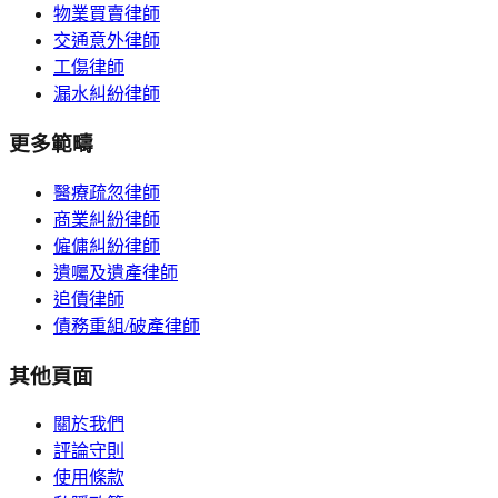
物業買賣律師
交通意外律師
工傷律師
漏水糾紛律師
更多範疇
醫療疏忽律師
商業糾紛律師
僱傭糾紛律師
遺囑及遺產律師
追債律師
債務重組/破產律師
其他頁面
關於我們
評論守則
使用條款