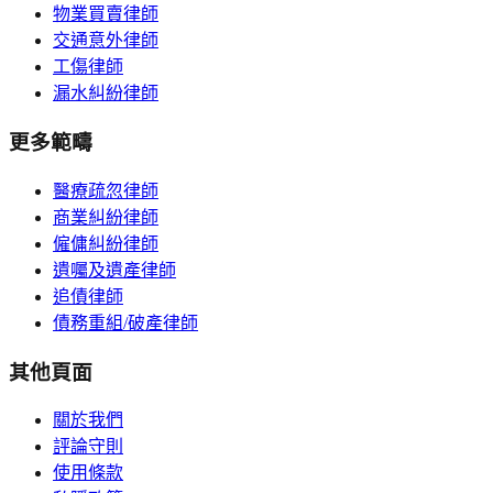
物業買賣律師
交通意外律師
工傷律師
漏水糾紛律師
更多範疇
醫療疏忽律師
商業糾紛律師
僱傭糾紛律師
遺囑及遺產律師
追債律師
債務重組/破產律師
其他頁面
關於我們
評論守則
使用條款