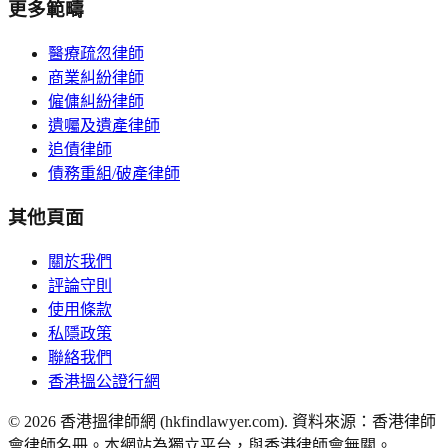
更多範疇
醫療疏忽律師
商業糾紛律師
僱傭糾紛律師
遺囑及遺產律師
追債律師
債務重組/破產律師
其他頁面
關於我們
評論守則
使用條款
私隱政策
聯絡我們
香港搵公證行網
©
2026
香港搵律師網 (hkfindlawyer.com). 資料來源：香港律師
會律師名冊。本網站為獨立平台，與香港律師會無關。