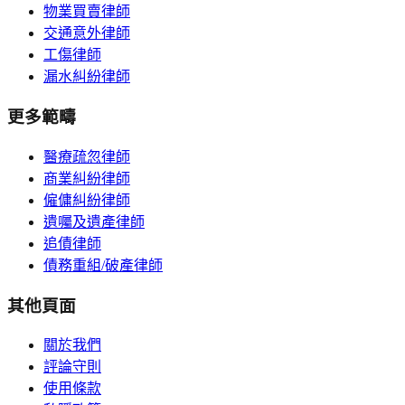
物業買賣律師
交通意外律師
工傷律師
漏水糾紛律師
更多範疇
醫療疏忽律師
商業糾紛律師
僱傭糾紛律師
遺囑及遺產律師
追債律師
債務重組/破產律師
其他頁面
關於我們
評論守則
使用條款