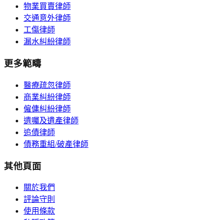
物業買賣律師
交通意外律師
工傷律師
漏水糾紛律師
更多範疇
醫療疏忽律師
商業糾紛律師
僱傭糾紛律師
遺囑及遺產律師
追債律師
債務重組/破產律師
其他頁面
關於我們
評論守則
使用條款