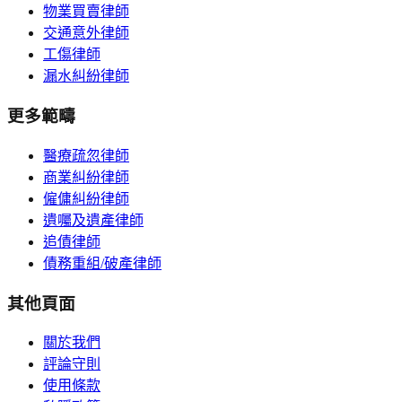
物業買賣律師
交通意外律師
工傷律師
漏水糾紛律師
更多範疇
醫療疏忽律師
商業糾紛律師
僱傭糾紛律師
遺囑及遺產律師
追債律師
債務重組/破產律師
其他頁面
關於我們
評論守則
使用條款