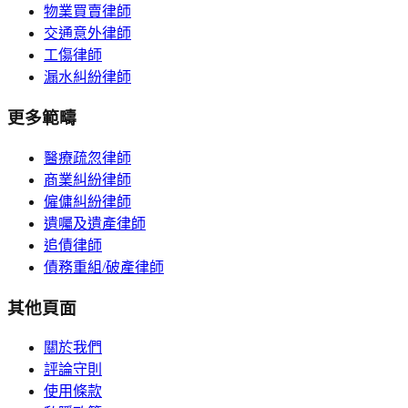
物業買賣律師
交通意外律師
工傷律師
漏水糾紛律師
更多範疇
醫療疏忽律師
商業糾紛律師
僱傭糾紛律師
遺囑及遺產律師
追債律師
債務重組/破產律師
其他頁面
關於我們
評論守則
使用條款