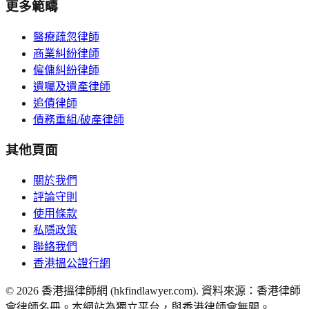
更多範疇
醫療疏忽律師
商業糾紛律師
僱傭糾紛律師
遺囑及遺產律師
追債律師
債務重組/破產律師
其他頁面
關於我們
評論守則
使用條款
私隱政策
聯絡我們
香港搵公證行網
©
2026
香港搵律師網 (hkfindlawyer.com). 資料來源：香港律師
會律師名冊。本網站為獨立平台，與香港律師會無關。