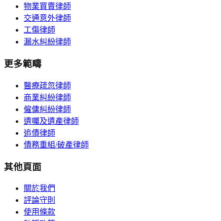
物業買賣律師
交通意外律師
工傷律師
漏水糾紛律師
更多範疇
醫療疏忽律師
商業糾紛律師
僱傭糾紛律師
遺囑及遺產律師
追債律師
債務重組/破產律師
其他頁面
關於我們
評論守則
使用條款