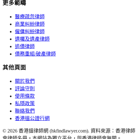
更多範疇
醫療疏忽律師
商業糾紛律師
僱傭糾紛律師
遺囑及遺產律師
追債律師
債務重組/破產律師
其他頁面
關於我們
評論守則
使用條款
私隱政策
聯絡我們
香港搵公證行網
©
2026
香港搵律師網 (hkfindlawyer.com). 資料來源：香港律師
會律師名冊。本網站為獨立平台，與香港律師會無關。